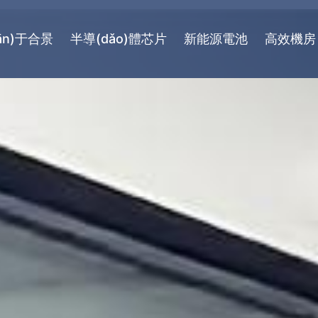
ān)于合景
半導(dǎo)體芯片
新能源電池
高效機房