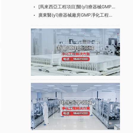
[馬來西亞工程項目]醫(yī)療器械GMP總包項目案例
廣東醫(yī)療器械廠房GMP凈化工程案例