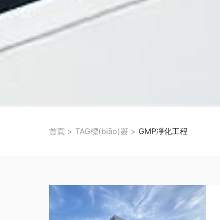
首頁
>
TAG標(biāo)簽
>
GMP凈化工程