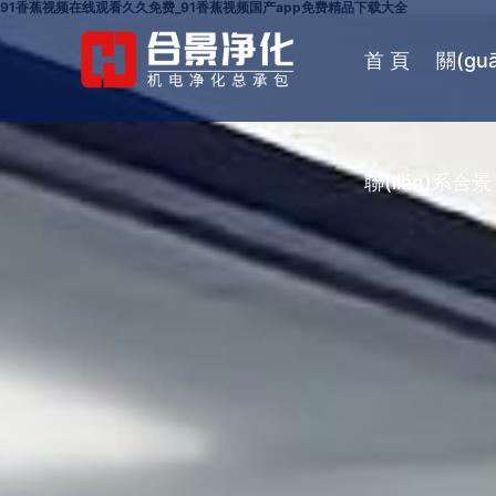
91香蕉视频在线观看久久免费_91香蕉视频国产app免费精品下载大全
首 頁
關(gu
聯(lián)系合景